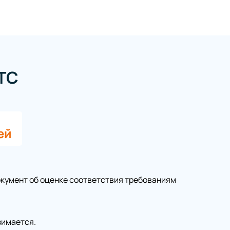
ТС
ей
окумент об оценке соответствия требованиям
зимается.