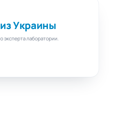
 из Украины
го эксперта лаборатории.