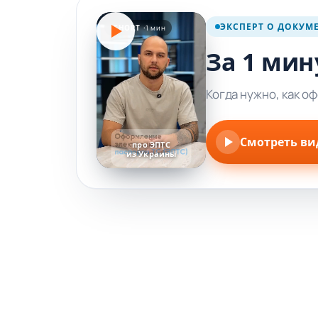
ЭКСПЕРТ О ДОКУМ
SHORT ·
1 мин
За 1 мин
Когда нужно, как о
Смотреть ви
про ЭПТС
из Украины