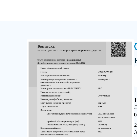
Д
б
З