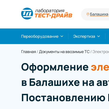
Балашиха
Переоборудование
Экспертиза
Главная
/
Документы на ввозимые ТС
/
Электрон
Оформление
эле
в Балашихе на а
Постановлению 