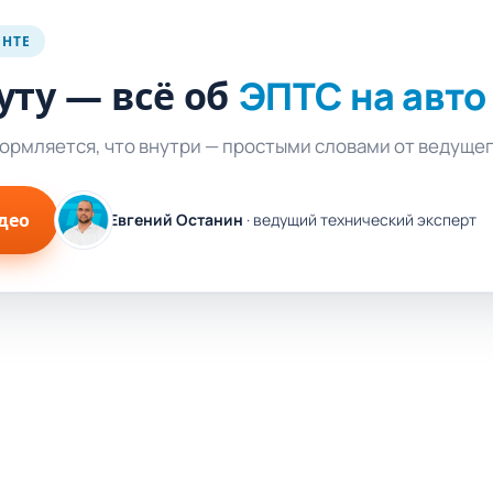
ЕНТЕ
уту — всё об
ЭПТС на авто
формляется, что внутри — простыми словами от ведуще
део
Евгений Останин
· ведущий технический эксперт