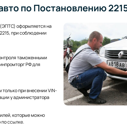
 авто по Постановлению 221
 (ЭПТС) оформляется на
2215, при соблюдении
контроля таможенными
инпромторг РФ для
только при внесении VIN-
кации у администратора
илей, которые можно
о по
ссылке
.