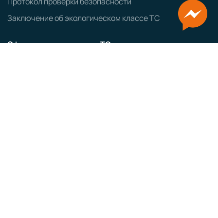
Протокол проверки безопасности
Заключение об экологическом классе ТС
Оформление ввозимых ТС
Заказ авто из Японии
Заказ авто из Кореи
ЭПТС
СБКТС
ЗОЕТС
ЭПСМ
Политика конфиденциальности
GRAMPUS
Сайт разработан