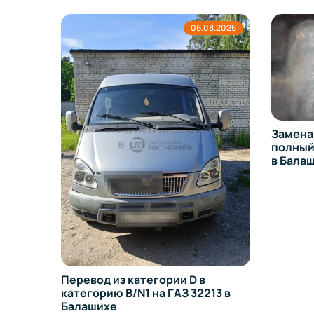
8.2026
06.08.2026
Замена 
полный 
в Бала
ехники
льную
Перевод из категории D в
категорию B/N1 на ГАЗ 32213 в
Балашихе