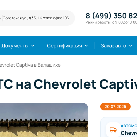
8 (499) 350 82
Советская ул., д.35, 1-й этаж, офис 106
Режим работы: с 9:00 до 18:0
Документы
Сертификация
Заказ авто
rolet Captiva в Балашихе
 на Chevrolet Capti
20.07.2025
АВТОМ
Chevro