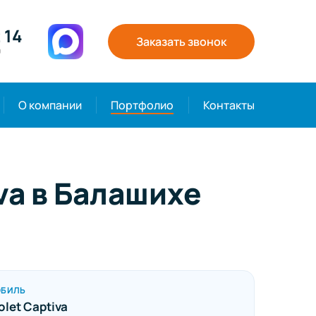
 14
Заказать звонок
0
О компании
Портфолио
Контакты
va в Балашихе
ОБИЛЬ
let Captiva