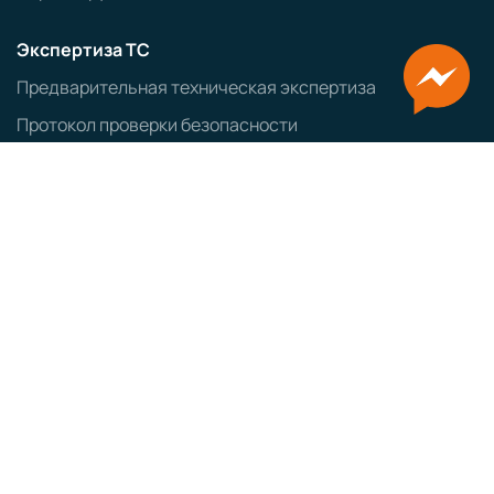
Экспертиза ТС
Предварительная техническая экспертиза
Протокол проверки безопасности
Заключение об экологическом классе ТС
Оформление ввозимых ТС
Заказ авто из Японии
Заказ авто из Кореи
ЭПТС
СБКТС
ЗОЕТС
ЭПСМ