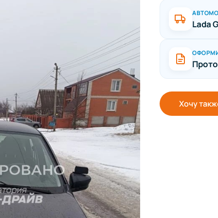
АВТОМ
Lada 
ОФОРМ
Прото
Хочу такж