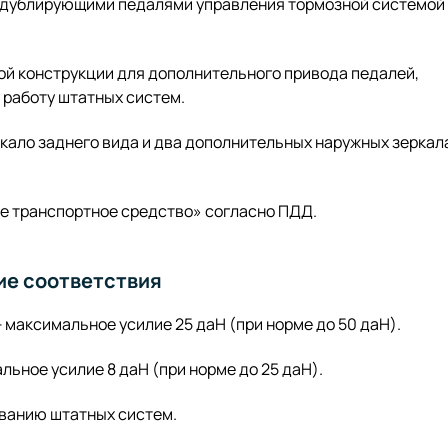
 дублирующими педалями управления тормозной системой
.
й конструкции для дополнительного привода педалей,
 работу штатных систем.
кало заднего вида и два дополнительных наружных зеркал
е транспортное средство» согласно ПДД.
ие соответствия
максимальное усилие 25 даН (при норме до 50 даН).
ьное усилие 8 даН (при норме до 25 даН).
ванию штатных систем.