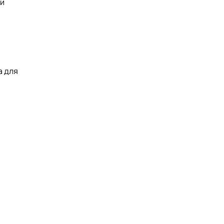
 и
а для