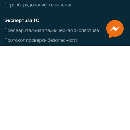
Переоборудование в самосвал
Экспертиза ТС
Предварительная техническая экспертиза
Протокол проверки безопасности
Заключение об экологическом классе ТС
Оформление ввозимых ТС
Заказ авто из Японии
Заказ авто из Кореи
ЭПТС
СБКТС
ЗОЕТС
ЭПСМ