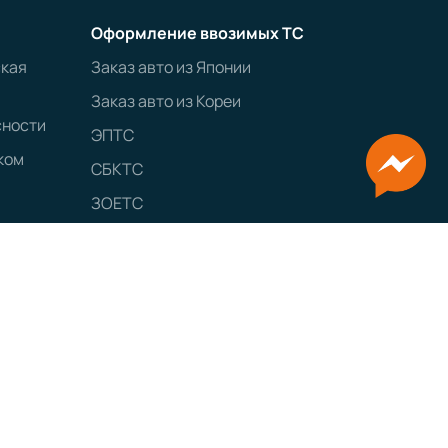
Оформление ввозимых ТС
ская
Заказ авто из Японии
Заказ авто из Кореи
сности
ЭПТС
ком
СБКТС
ЗОЕТС
ЭПСМ
GRAMPUS
Сайт разработан