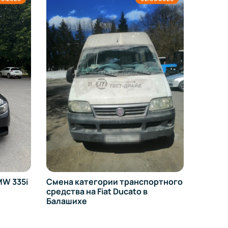
Перео
на УРА
W 335i
Смена категории транспортного
средства на Fiat Ducato в
Балашихе