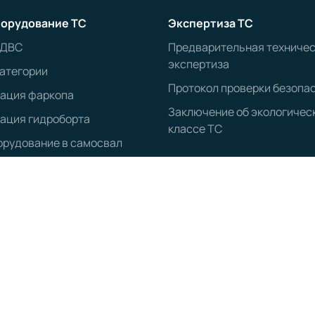
орудование ТС
Экспертиза ТС
 ДВС
Предварительная техниче
экспертиза
атегории
Протокол проверки безопа
рация фаркопа
Заключение об экологичес
ация гидроборта
классе ТС
рудование в самосвал
ОГРН:
1203500020547
д. 40, пом. 5
КПП:
352501001