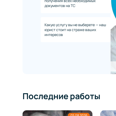
получения всех необходимых
документов на ТС
Какую услугу вы не выберете — наш
юрист стоит на страже ваших
интересов
Последние работы
8.2026
05.08.2026