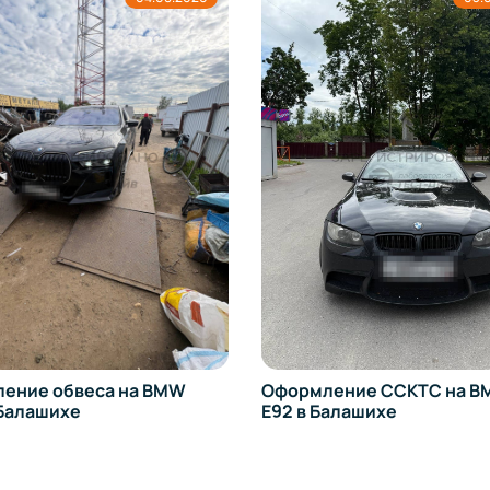
ение обвеса на BMW
Оформление ССКТС на BM
 Балашихе
E92 в Балашихе