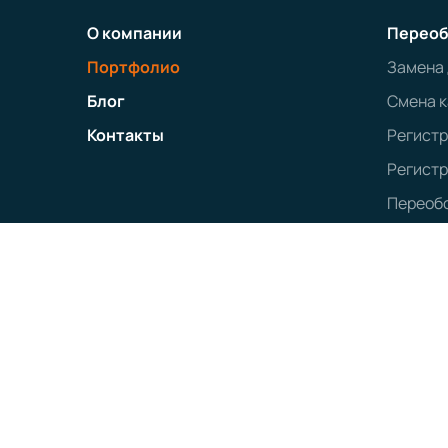
О компании
Переоб
Портфолио
Замена
Блог
Смена к
Контакты
Регист
Регистр
Переобо
Политика конфиденциальности
Наименование:
ООО «ТЕСТ-ДРАЙВ»
Юридический адрес:
160000, г. Вологда, ул. Мира, 