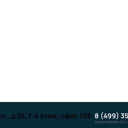
л., д.35, 1-й этаж, офис 106
8 (499) 3
balashiha@lab-td.ru