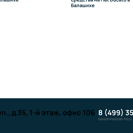
Балашихе
л., д.35, 1-й этаж, офис 106
8 (499) 3
balashiha@lab-td.ru