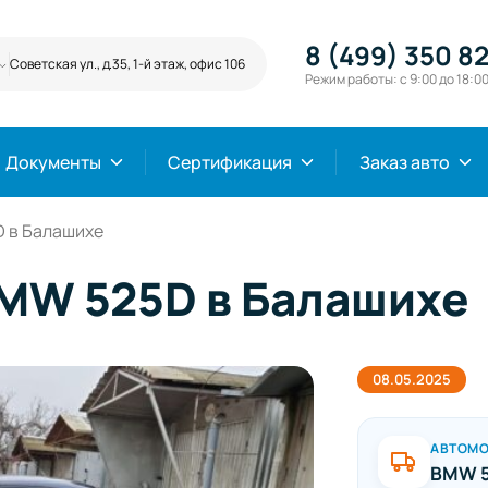
8 (499) 350 82
Советская ул., д.35, 1-й этаж, офис 106
Режим работы: с 9:00 до 18:0
Документы
Сертификация
Заказ авто
 в Балашихе
MW 525D в Балашихе
08.05.2025
АВТОМ
BMW 