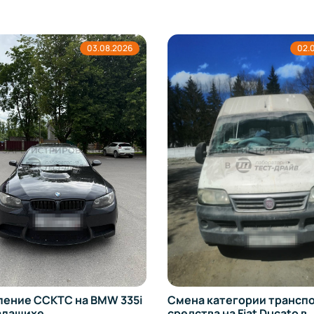
03.08.2026
02.
ение ССКТС на BMW 335i
Смена категории трансп
Балашихе
средства на Fiat Ducato в