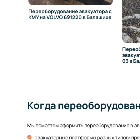
Переоборудование эвакуатора с
КМУ на VOLVO 691220 в Балашихе
Переоб
эвакуат
03 в Б
Когда переоборудован
Мы помогаем оформить переоборудование в эва
эвакуаторные платформы разных типов: пря