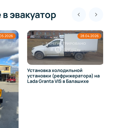
 в эвакуатор
05.2026
28.04.2026
Установка холодильной
установки (рефрижератора) на
Lada Granta VIS в Балашихе
Перео
молоко
Балаш