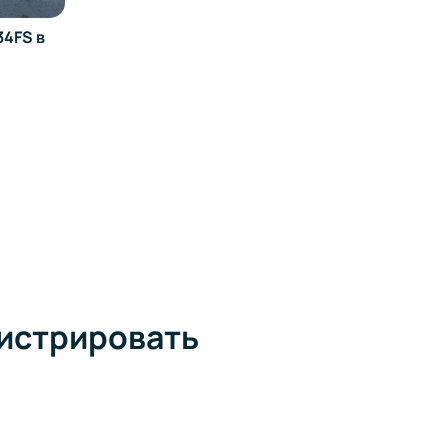
4FS в
гистрировать