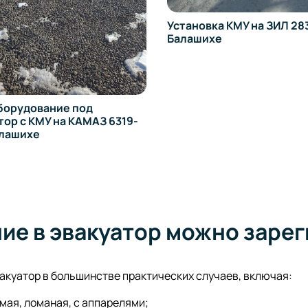
Установка КМУ на ЗИЛ 283
Балашихе
орудование под
ор с КМУ на КАМАЗ 6319-
алашихе
ие в эвакуатор можно заре
куатор в большинстве практических случаев, включая:
мая, ломаная, с аппарелями;