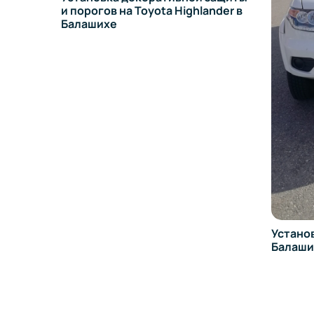
и порогов на Toyota Highlander в
Балашихе
Установка ТСУ на
Балашихе