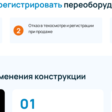
арегистрировать
переоборуд
Отказ в техосмотре и регистрации
2
при продаже
зменения конструкции
01