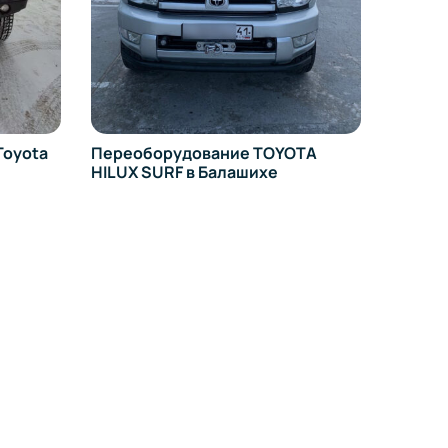
Переоборудование TOYOTA
Внедорожный т
HILUX SURF в Балашихе
390995 в Балаш